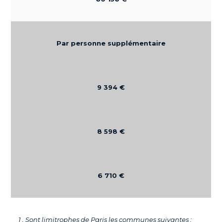
Par personne supplémentaire
9 394 €
8 598 €
6 710 €
1 . Sont limitrophes de Paris les communes suivantes :