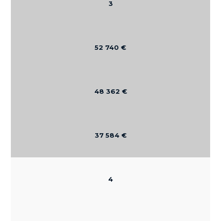
3
52 740 €
48 362 €
37 584 €
4